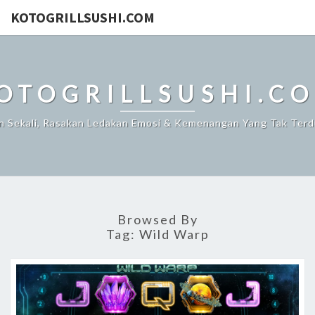
KOTOGRILLSUSHI.COM
OTOGRILLSUSHI.C
n Sekali, Rasakan Ledakan Emosi & Kemenangan Yang Tak Ter
Browsed By
Tag:
Wild Warp