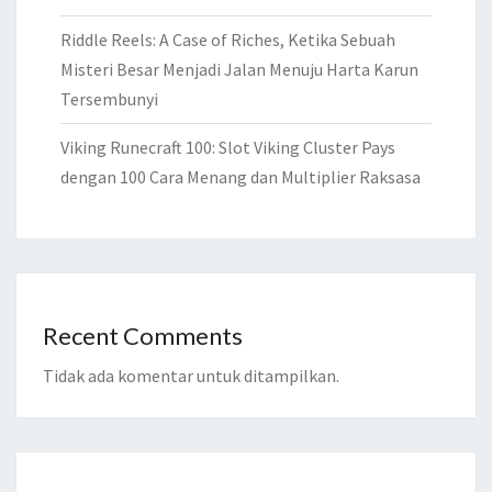
Riddle Reels: A Case of Riches, Ketika Sebuah
Misteri Besar Menjadi Jalan Menuju Harta Karun
Tersembunyi
Viking Runecraft 100: Slot Viking Cluster Pays
dengan 100 Cara Menang dan Multiplier Raksasa
Recent Comments
Tidak ada komentar untuk ditampilkan.