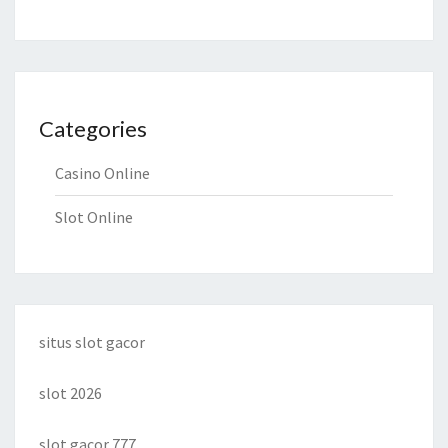
Categories
Casino Online
Slot Online
situs slot gacor
slot 2026
slot gacor 777