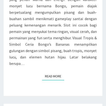
monyet lucu bernama Bongo, pemain diajak
berpetualang mengumpulkan pisang dan buah-
buahan sambil menikmati gameplay santai dengan
peluang kemenangan menarik. Slot ini cocok bagi
pemain yang menyukai tema ringan, visual cerah, dan
permainan yang fun serta menghibur. Visual Tropis &
Simbol Ceria Bongo’s Bananas menampilkan
gulungan dengan simbol pisang, buah tropis, monyet
lucu, dan elemen hutan hijau. Latar belakang
berupa…
READ MORE
READ MORE