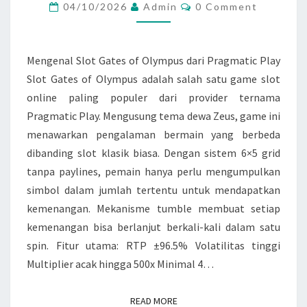
Comments
GATES
04/10/2026
Admin
0 Comment
OF
OLYMPUS
Mengenal Slot Gates of Olympus dari Pragmatic Play
YANG
Slot Gates of Olympus adalah salah satu game slot
BIKIN
online paling populer dari provider ternama
GAMPANG
Pragmatic Play. Mengusung tema dewa Zeus, game ini
MAXWIN
menawarkan pengalaman bermain yang berbeda
dibanding slot klasik biasa. Dengan sistem 6×5 grid
tanpa paylines, pemain hanya perlu mengumpulkan
simbol dalam jumlah tertentu untuk mendapatkan
kemenangan. Mekanisme tumble membuat setiap
kemenangan bisa berlanjut berkali-kali dalam satu
spin. Fitur utama: RTP ±96.5% Volatilitas tinggi
Multiplier acak hingga 500x Minimal 4…
READ MORE
READ MORE