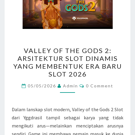
VALLEY
VALLEY OF THE GODS 2:
OF
ARSITEKTUR SLOT DINAMIS
THE
YANG MEMBENTUK ERA BARU
GODS
SLOT 2026
2:
Comments
ARSITEKTUR
05/05/2026
Admin
0 Comment
SLOT
DINAMIS
Dalam lanskap slot modern, Valley of the Gods 2 Slot
YANG
dari Yggdrasil tampil sebagai karya yang tidak
MEMBENTUK
mengikuti arus—melainkan menciptakan arusnya
ERA
sendiri. Game ini membawa pemain masuk ke dunia
BARU