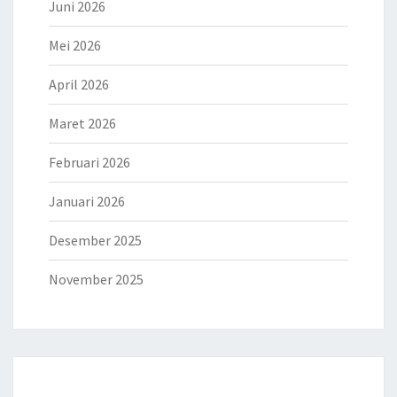
Juni 2026
Mei 2026
April 2026
Maret 2026
Februari 2026
Januari 2026
Desember 2025
November 2025