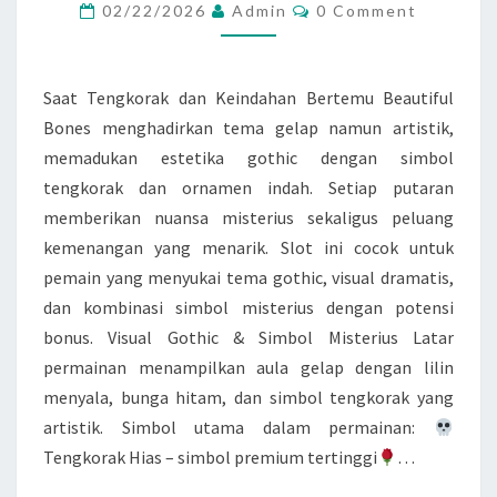
YANG
Comments
02/22/2026
Admin
0 Comment
MEMIKAT
Saat Tengkorak dan Keindahan Bertemu Beautiful
Bones menghadirkan tema gelap namun artistik,
memadukan estetika gothic dengan simbol
tengkorak dan ornamen indah. Setiap putaran
memberikan nuansa misterius sekaligus peluang
kemenangan yang menarik. Slot ini cocok untuk
pemain yang menyukai tema gothic, visual dramatis,
dan kombinasi simbol misterius dengan potensi
bonus. Visual Gothic & Simbol Misterius Latar
permainan menampilkan aula gelap dengan lilin
menyala, bunga hitam, dan simbol tengkorak yang
artistik. Simbol utama dalam permainan:
Tengkorak Hias – simbol premium tertinggi
…