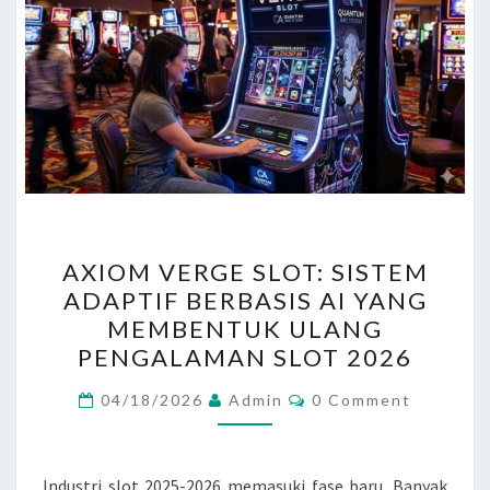
AXIOM
AXIOM VERGE SLOT: SISTEM
VERGE
ADAPTIF BERBASIS AI YANG
SLOT:
MEMBENTUK ULANG
SISTEM
PENGALAMAN SLOT 2026
ADAPTIF
Comments
BERBASIS
04/18/2026
Admin
0 Comment
AI
YANG
Industri slot 2025-2026 memasuki fase baru. Banyak
MEMBENTUK