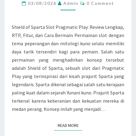
Comments
PLAY:
03/08/2026
Admin
0 Comment
REVIEW
LENGKAP,
Shield of Sparta Slot Pragmatic Play: Review Lengkap,
RTP,
RTP, Fitur, dan Cara Bermain Permainan slot dengan
FITUR,
tema peperangan dan mitologi kuno selalu memiliki
DAN
daya tarik tersendiri bagi para pemain. Salah satu
CARA
permainan yang menghadirkan konsep tersebut
BERMAIN
adalah Shield of Sparta, sebuah slot dari Pragmatic
Play yang terinspirasi dari kisah prajurit Sparta yang
legendaris. Sparta dikenal sebagai salah satu kerajaan
paling kuat dalam sejarah Yunani kuno. Prajurit Sparta
terkenal karena keberanian dan kekuatan mereka di
medan perang. Konsep inilah yang menjadi…
READ MORE
READ MORE