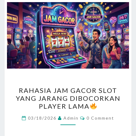
RAHASIA
RAHASIA JAM GACOR SLOT
JAM
YANG JARANG DIBOCORKAN
GACOR
PLAYER LAMA
SLOT
YANG
Comments
03/18/2026
Admin
0 Comment
JARANG
DIBOCORKAN