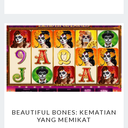
BEAUTIFUL
BEAUTIFUL BONES: KEMATIAN
BONES:
YANG MEMIKAT
KEMATIAN