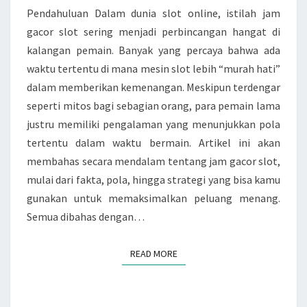
PLAYER
Pendahuluan Dalam dunia slot online, istilah jam
LAMA
gacor slot sering menjadi perbincangan hangat di
kalangan pemain. Banyak yang percaya bahwa ada
waktu tertentu di mana mesin slot lebih “murah hati”
dalam memberikan kemenangan. Meskipun terdengar
seperti mitos bagi sebagian orang, para pemain lama
justru memiliki pengalaman yang menunjukkan pola
tertentu dalam waktu bermain. Artikel ini akan
membahas secara mendalam tentang jam gacor slot,
mulai dari fakta, pola, hingga strategi yang bisa kamu
gunakan untuk memaksimalkan peluang menang.
Semua dibahas dengan…
READ MORE
READ MORE