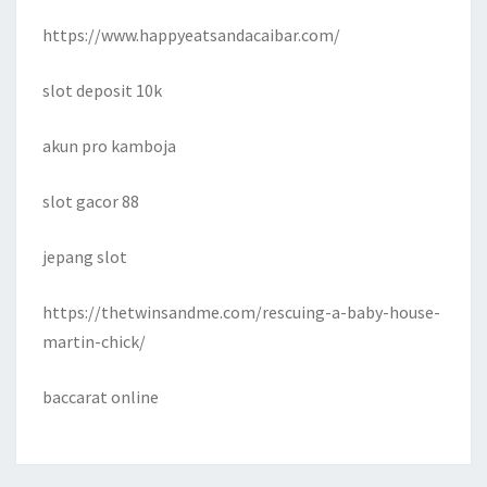
https://www.happyeatsandacaibar.com/
slot deposit 10k
akun pro kamboja
slot gacor 88
jepang slot
https://thetwinsandme.com/rescuing-a-baby-house-
martin-chick/
baccarat online