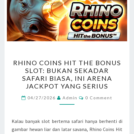
RHINO
RHINO COINS HIT THE BONUS
COINS
SLOT: BUKAN SEKADAR
HIT
SAFARI BIASA, INI ARENA
THE
JACKPOT YANG SERIUS
BONUS
Comments
SLOT:
04/27/2026
Admin
0 Comment
BUKAN
SEKADAR
Kalau banyak slot bertema safari hanya berhenti di
SAFARI
gambar hewan liar dan latar savana, Rhino Coins Hit
BIASA,